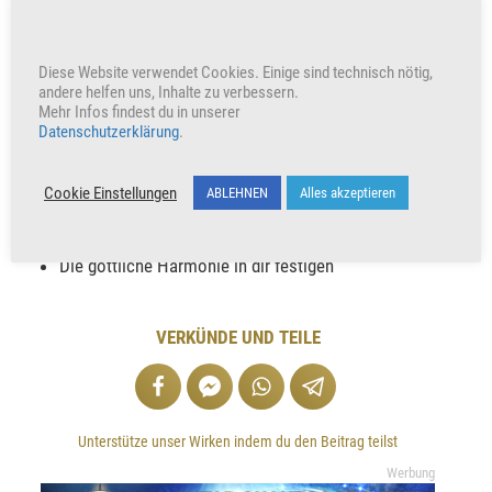
Mit dieser Energie in Berührung zu kommen
unterstützt und bewirkt:
Diese Website verwendet Cookies. Einige sind technisch nötig,
andere helfen uns, Inhalte zu verbessern.
Verstand und Intuition in Einklang mit deiner Seele
Mehr Infos findest du in unserer
zu bringen
Datenschutzerklärung
.
Gleichgewicht von männlicher und weiblicher
Energie herstellen
Cookie Einstellungen
ABLEHNEN
Alles akzeptieren
Das Wissen von Energie und Wirkung stärken
Balance und Ausgleich
Die göttliche Harmonie in dir festigen
VERKÜNDE UND TEILE
Unterstütze unser Wirken indem du den Beitrag teilst
Werbung