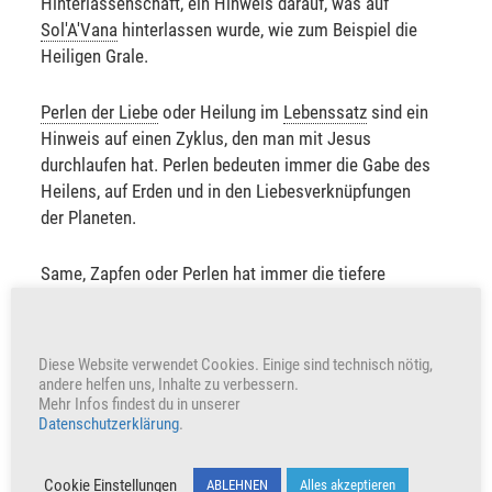
Hinterlassenschaft, ein Hinweis darauf, was auf
Sol'A'Vana
hinterlassen wurde, wie zum Beispiel die
Heiligen Grale.
Perlen der Liebe
oder Heilung im
Lebenssatz
sind ein
Hinweis auf einen Zyklus, den man mit Jesus
durchlaufen hat. Perlen bedeuten immer die Gabe des
Heilens, auf Erden und in den Liebesverknüpfungen
der Planeten.
Same, Zapfen oder Perlen hat immer die tiefere
Bedeutung, das energetische Muster der Vorbereitung
für das was Jetzt, in dieser Phase, geschieht. Es ist
energetisch schwer auszuhalten eine Energie so weit
Diese Website verwendet Cookies. Einige sind technisch nötig,
in die
Dualität
zu bringen, wenn man nicht schon
andere helfen uns, Inhalte zu verbessern.
Mehr Infos findest du in unserer
vorbereitend etwas dafür getan hat.
Datenschutzerklärung
.
In jedem
Kryonfestival
, von Anfang an, war immer
Cookie Einstellungen
etwas mit dabei, dass wir jetzt diese Energie schon in
ABLEHNEN
Alles akzeptieren