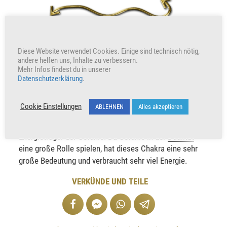
Diese Website verwendet Cookies. Einige sind technisch nötig,
andere helfen uns, Inhalte zu verbessern.
Mehr Infos findest du in unserer
Ra'Da'Sha'Nori – Lebenslicht, Ausdruck des
Datenschutzerklärung
.
Vertrauens und der Sicherheit
(3. Chakra, Solarplexus-Chakra)
Cookie Einstellungen
ABLEHNEN
Alles akzeptieren
Das 3. Chakra, auch als Solarplexus bezeichnet, ist
Energieträger der Gefühle. Da Gefühle in der
Dualität
eine große Rolle spielen, hat dieses Chakra eine sehr
große Bedeutung und verbraucht sehr viel Energie.
VERKÜNDE UND TEILE