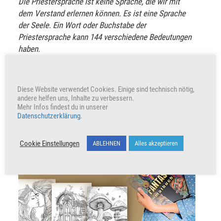
Die Priestersprache ist keine Sprache, die wir mit
dem Verstand erlernen können. Es ist eine Sprache
der Seele. Ein Wort oder Buchstabe der
Priestersprache kann 144 verschiedene Bedeutungen
haben.
VERKÜNDE UND TEILE
Diese Website verwendet Cookies. Einige sind technisch nötig,
andere helfen uns, Inhalte zu verbessern.
Mehr Infos findest du in unserer
Datenschutzerklärung
.
Unterstütze unser Wirken indem du den Beitrag teilst
Werbung
Cookie Einstellungen
ABLEHNEN
Alles akzeptieren