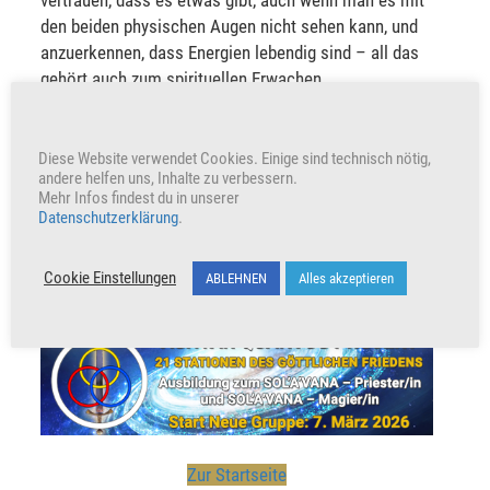
vertrauen, dass es etwas gibt, auch wenn man es mit
den beiden physischen Augen nicht sehen kann, und
anzuerkennen, dass Energien lebendig sind – all das
gehört auch zum spirituellen Erwachen.
Diese Website verwendet Cookies. Einige sind technisch nötig,
andere helfen uns, Inhalte zu verbessern.
VERKÜNDE UND TEILE
Mehr Infos findest du in unserer
Datenschutzerklärung
.
Cookie Einstellungen
ABLEHNEN
Alles akzeptieren
Unterstütze unser Wirken indem du den Beitrag teilst
Werbung
Zur Startseite