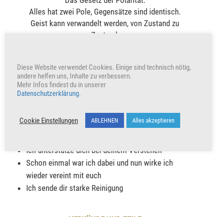
Das Gesetz der Polarität:
Alles hat zwei Pole, Gegensätze sind identisch.
Geist kann verwandelt werden, von Zustand zu
Zustand.
Das Universum ist geistig.
Diese Website verwendet Cookies. Einige sind technisch nötig,
Mit dieser Energie in Berührung zu kommen
andere helfen uns, Inhalte zu verbessern.
unterstützt und bewirkt:
Mehr Infos findest du in unserer
Datenschutzerklärung
.
Ich sende dir die Gesetzmäßigkeiten des
Universums, zum Wohle des einen Lichtes, in der
Cookie Einstellungen
ABLEHNEN
Alles akzeptieren
neuen Schwingung und Sprache
Ich dringe tief ein, in die Wahrheit deines Seins
Ich unterstütze dich bei deinem Verstehen
Schon einmal war ich dabei und nun wirke ich
wieder vereint mit euch
Ich sende dir starke Reinigung