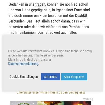
Gedanken in uns
tragen
, können sie noch so schön
und von Liebe geprägt sein, in irgendeiner Form sind
sie doch immer ein klein bisschen mit der
Dualität
verbunden. Das liegt allein schon daran, dass wir
bewerten oder dass wir einfach etwas Persönliches
mit hineinbringen. Das ist soweit auch alles
wunderschön und gut so, aber diese puren
Gottesgedanken, die noch niemals in Berührung mit
irgendeiner
Dualität
kamen, wenn diese zu uns
Diese Website verwendet Cookies. Einige sind technisch nötig,
gebracht werden, dann macht es einen massiven
andere helfen uns, Inhalte zu verbessern.
Mehr Infos findest du in unserer
Unterschied – vor allem in unserer
Antakarana
.
Datenschutzerklärung
.
VERKÜNDE UND TEILE
Cookie Einstellungen
ABLEHNEN
Alles akzeptieren
Unterstütze unser Wirken indem du den Beitrag teilst
Werbung