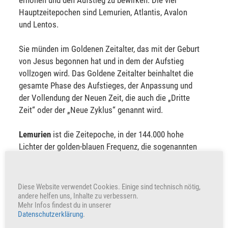
erhöhen und den Aufstieg zu bewirken. Die vier
Hauptzeitepochen sind Lemurien, Atlantis, Avalon
und Lentos.
Sie münden im Goldenen Zeitalter, das mit der Geburt
von Jesus begonnen hat und in dem der Aufstieg
vollzogen wird. Das Goldene Zeitalter beinhaltet die
gesamte Phase des Aufstieges, der Anpassung und
der Vollendung der Neuen Zeit, die auch die „Dritte
Zeit“ oder der „Neue Zyklus“ genannt wird.
Lemurien
ist die Zeitepoche, in der 144.000 hohe
Lichter der golden-blauen Frequenz, die sogenannten
„ältesten Seelen“ als Erste auf den gefallenen
Planeten gekommen sind und in ihrer ersten
Inkarnation ohne Körper, als reines Licht im höchsten
Diese Website verwendet Cookies. Einige sind technisch nötig,
Bewusstsein gewirkt haben, um die Luziferenergie zu
andere helfen uns, Inhalte zu verbessern.
Mehr Infos findest du in unserer
transformieren.
Datenschutzerklärung
.