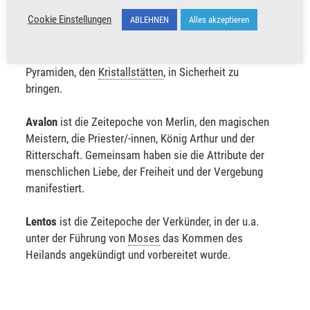
Atlantis
ist die Zeitepoche der lichten Kriegerschaft,
Cookie Einstellungen
ABLEHNEN
Alles akzeptieren
in der die Avatare unter der Führung von Toth und den
Alten Göttern alles dafür gegeben haben, die
Erdenergie zu erhöhen und die Erben Gottes in den
Pyramiden, den
Kristallstätten
, in Sicherheit zu
bringen.
Avalon
ist die Zeitepoche von Merlin, den magischen
Meistern, die Priester/-innen, König Arthur und der
Ritterschaft. Gemeinsam haben sie die Attribute der
menschlichen Liebe, der Freiheit und der Vergebung
manifestiert.
Lentos
ist die Zeitepoche der Verkünder, in der u.a.
unter der Führung von
Moses
das Kommen des
Heilands angekündigt und vorbereitet wurde.