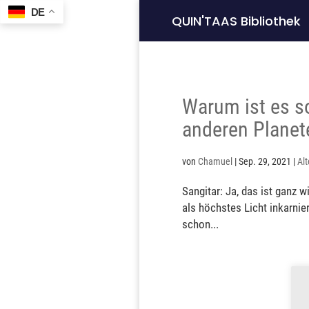
DE
QUIN'TAAS Bibliothek
Warum ist es so
anderen Planet
von
Chamuel
|
Sep. 29, 2021
|
Alt
Sangitar: Ja, das ist ganz w
als höchstes Licht inkarniert
schon...