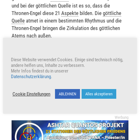
und bei der göttlichen Quelle ist es so, dass die
Thronen-Engel diese 21
Aspekte
bilden. Die
göttliche
Quelle
atmet in einem bestimmten Rhythmus und die
Thronen-Engel bringen die Zirkulation des göttlichen
Atems nach außen.
+91
Herzen freuen auch uns
Diese Website verwendet Cookies. Einige sind technisch nötig,
andere helfen uns, Inhalte zu verbessern.
Mehr Infos findest du in unserer
Datenschutzerklärung
.
VERKÜNDE UND TEILE
Cookie Einstellungen
ABLEHNEN
Alles akzeptieren
Unterstütze unser Wirken indem du den Beitrag teilst
Werbung