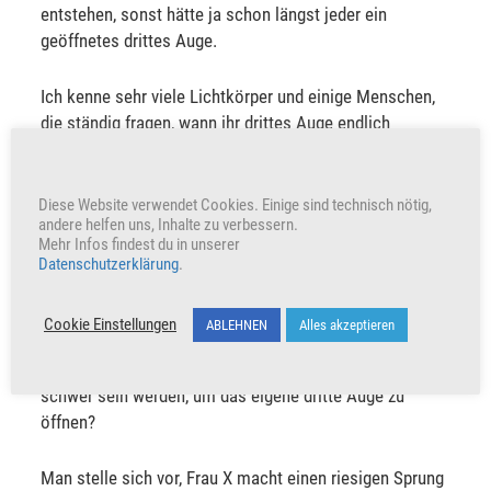
entstehen, sonst hätte ja schon längst jeder ein
geöffnetes drittes Auge.
Ich kenne sehr viele Lichtkörper und einige Menschen,
die ständig fragen, wann ihr drittes Auge endlich
geöffnet sein wird, und weiß, dass sie noch gar nicht
dazu bereit sind.
Diese Website verwendet Cookies. Einige sind technisch nötig,
andere helfen uns, Inhalte zu verbessern.
Chamuel:
Kann man denn sagen, dass es in
Mehr Infos findest du in unserer
der
Anpassungsphase
sehr viel schneller gehen wird?
Datenschutzerklärung
.
Sangitar:
Ja, auf jeden Fall: schneller und auch leichter!
Cookie Einstellungen
ABLEHNEN
Alles akzeptieren
Chamuel:
… dass die Prozesse auch nicht mehr so
schwer sein werden, um das eigene dritte Auge zu
öffnen?
Man stelle sich vor, Frau X macht einen riesigen Sprung