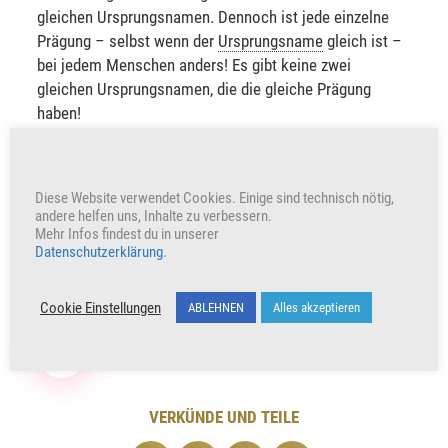
gleichen Ursprungsnamen. Dennoch ist jede einzelne
Prägung – selbst wenn der
Ursprungsname
gleich ist –
bei jedem Menschen anders! Es gibt keine zwei
gleichen Ursprungsnamen, die die gleiche Prägung
haben!
Es ist auch wichtig, zu wissen, dass wenn zum Beispiel
zwei Menschen Mara heißen, die Grundprägung zwar
ähnlich ist, dennoch hat jede einzelne Mara etwas
Diese Website verwendet Cookies. Einige sind technisch nötig,
Spezifisches und Einzigartiges nur für sich und deshalb
andere helfen uns, Inhalte zu verbessern.
gibt es keine wirklich gleichen Ursprungsnamen.
Mehr Infos findest du in unserer
Datenschutzerklärung
.
Cookie Einstellungen
ABLEHNEN
Alles akzeptieren
+98
Herzen freuen auch uns
VERKÜNDE UND TEILE