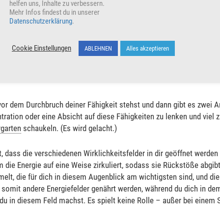
helfen uns, Inhalte zu verbessern.
Mehr Infos findest du in unserer
 zu benennen, was man beabsichtigt? Wenn man beispielsweise im
Z
Datenschutzerklärung
.
n ausdehnen will.
Cookie Einstellungen
ABLEHNEN
Alles akzeptieren
st nur dann wichtig, wenn es in einem Schritt vorkommt, weil dann e
, was in diesen Augenblicken dieser Zeitenergie wichtig wäre. Aber
s zu tun ist.
vor dem Durchbruch deiner Fähigkeit stehst und dann gibt es zwei Ar
ntration oder eine Absicht auf diese Fähigkeiten zu lenken und viel 
garten
schaukeln. (Es wird gelacht.)
t, dass die verschiedenen Wirklichkeitsfelder in dir geöffnet werden
em die Energie auf eine Weise zirkuliert, sodass sie Rückstöße abgibt
elt, die für dich in diesem Augenblick am wichtigsten sind, und die
 somit andere Energiefelder genährt werden, während du dich in dem
 du in diesem Feld machst. Es spielt keine Rolle – außer bei einem S