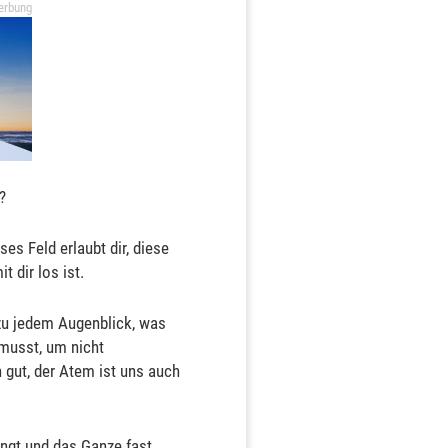
erbung
?
s Feld erlaubt dir, diese
 dir los ist.
zu jedem Augenblick, was
 musst, um nicht
 gut, der Atem ist uns auch
ngt und das Ganze fast