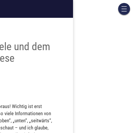
eele und dem
iese
aus! Wichtig ist erst
so viele Informationen von
ben“, „unten“, „seitwärts“,
nschaut – und ich glaube,