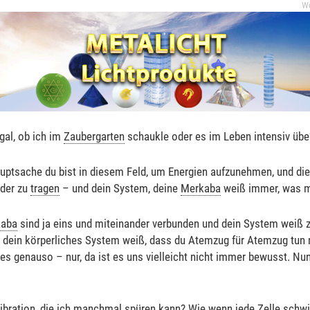
W
egal, ob ich im
Zaubergarten
schaukle oder es im Leben intensiv übe
ptsache du bist in diesem Feld, um Energien aufzunehmen, und diese
lder zu
tragen
– und dein System, deine
Merkaba
weiß immer, was mit
aba
sind ja eins und miteinander verbunden und dein System weiß 
ie dein körperliches System weiß, dass du Atemzug für Atemzug tun
 es genauso – nur, da ist es uns vielleicht nicht immer bewusst. Nun
ibration, die ich manchmal spüren kann? Wie wenn jede Zelle schwi