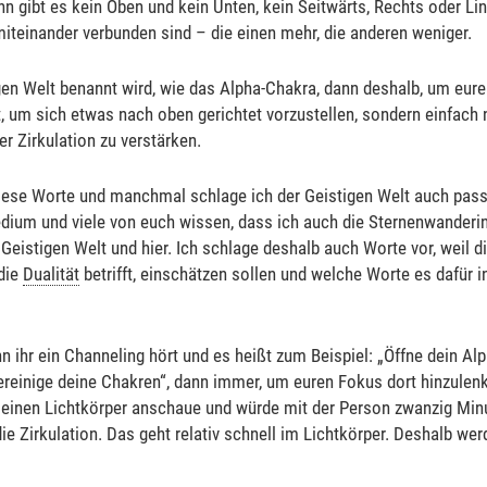
nn gibt es kein Oben und kein Unten, kein Seitwärts, Rechts oder Lin
 miteinander verbunden sind – die einen mehr, die anderen weniger.
en Welt benannt wird, wie das Alpha-Chakra, dann deshalb, um eure
ht, um sich etwas nach oben gerichtet vorzustellen, sondern einfach 
r Zirkulation zu verstärken.
diese Worte und manchmal schlage ich der Geistigen Welt auch pass
ium und viele von euch wissen, dass ich auch die Sternenwanderin b
Geistigen Welt und hier. Ich schlage deshalb auch Worte vor, weil di
 die
Dualität
betrifft, einschätzen sollen und welche Worte es dafür 
 ihr ein Channeling hört und es heißt zum Beispiel: „Öffne dein Al
ereinige deine Chakren“, dann immer, um euren Fokus dort hinzulen
 einen Lichtkörper anschaue und würde mit der Person zwanzig Minu
ie Zirkulation. Das geht relativ schnell im Lichtkörper. Deshalb wer