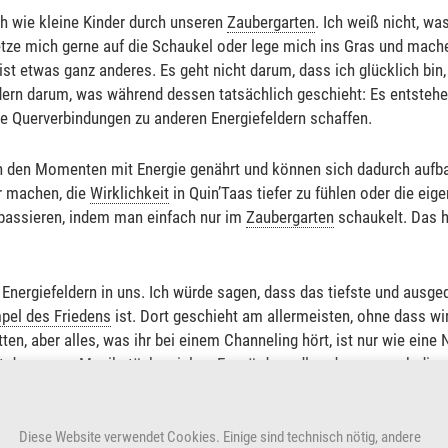
h wie kleine Kinder durch unseren
Zaubergarten
. Ich weiß nicht, wa
ze mich gerne auf die Schaukel oder lege mich ins Gras und mache 
 ist etwas ganz anderes. Es geht nicht darum, dass ich glücklich bin,
dern darum, was während dessen tatsächlich geschieht: Es entsteh
ie Querverbindungen zu anderen Energiefeldern schaffen.
n den Momenten mit Energie genährt und können sich dadurch aufb
er machen, die
Wirklichkeit
in Quin’Taas tiefer zu fühlen oder die ei
passieren, indem man einfach nur im
Zaubergarten
schaukelt. Das h
 Energiefeldern in uns. Ich würde sagen, dass das tiefste und ausged
pel des Friedens
ist. Dort geschieht am allermeisten, ohne dass wi
ten, aber alles, was ihr bei einem Channeling hört, ist nur wie ein
 das ganze Musikstück spielen. Es würde endlos dauern, euch die
ihr eine Note. Mit dieser Note, mit diesem einen Ton, arbeitet ihr,
einem ganzen Musikstück. Das bekommt ihr zunächst gar nicht bew
Diese Website verwendet Cookies. Einige sind technisch nötig, andere