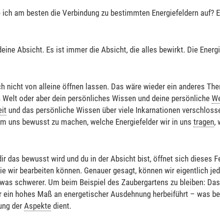
ich am besten die Verbindung zu bestimmten Energiefeldern auf? E
deine Absicht. Es ist immer die Absicht, die alles bewirkt. Die Ener
sich nicht von alleine öffnen lassen. Das wäre wieder ein anderes Th
n Welt oder aber dein persönliches Wissen und deine persönliche
We
it
und das persönliche Wissen über viele Inkarnationen verschloss
 um uns bewusst zu machen, welche Energiefelder wir in uns
tragen
,
r das bewusst wird und du in der Absicht bist, öffnet sich dieses Fe
 die wir bearbeiten können. Genauer gesagt, können wir eigentlich je
as schwerer. Um beim Beispiel des Zaubergartens zu bleiben: Das is
ber ein hohes Maß an energetischer Ausdehnung herbeiführt – was be
dung der
Aspekte
dient.