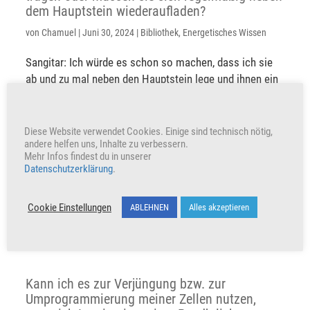
dem Hauptstein wiederaufladen?
von
Chamuel
|
Juni 30, 2024
|
Bibliothek
,
Energetisches Wissen
Sangitar: Ich würde es schon so machen, dass ich sie
ab und zu mal neben den Hauptstein lege und ihnen ein
bisschen Zeit gebe, um die neuen Energieströme wieder
aufzunehmen. Grundsätzlich würde es nichts
ausmachen, wenn du es nicht tust. Wenn...
Diese Website verwendet Cookies. Einige sind technisch nötig,
andere helfen uns, Inhalte zu verbessern.
Mehr Infos findest du in unserer
Datenschutzerklärung
.
Wie wirken die Asah’A’Yaan-Steine?
von
Chamuel
|
Apr. 28, 2024
|
Bibliothek
,
Energetisches Wissen
,
Cookie Einstellungen
ABLEHNEN
Alles akzeptieren
Wohlfühltipps
Sangitar: Ich finde, dass...
Kann ich es zur Verjüngung bzw. zur
Umprogrammierung meiner Zellen nutzen,