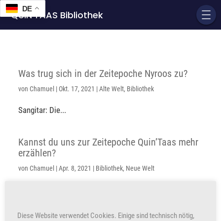
DE
QUIN'TAAS Bibliothek
Was trug sich in der Zeitepoche Nyroos zu?
von
Chamuel
|
Okt. 17, 2021
|
Alte Welt
,
Bibliothek
Sangitar: Die...
Kannst du uns zur Zeitepoche Quin’Taas mehr
erzählen?
von
Chamuel
|
Apr. 8, 2021
|
Bibliothek
,
Neue Welt
Sangitar: Ich sage zu diesem Zeitpunkt nur so viel...
Diese Website verwendet Cookies. Einige sind technisch nötig,