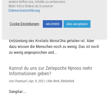
Wird es eine weitere Nullpunktenergie,
andere helfen uns, Inhalte zu verbessern.
Nullphase, wieder geben, in der man sich neu
Mehr Infos findest du in unserer
entscheiden kann?
Datenschutzerklärung
.
von
Chamuel
|
Apr. 8, 2021
|
Bibliothek
,
Neue Welt
Cookie Einstellungen
ABLEHNEN
Alles akzeptieren
Sangitar: Ja! Das ist jetzt! Grundsätzlich müsste man
eigentlich sagen, dass diese Entscheidung mit der
Entzündung des Kristalls Mona’Oha gefallen ist. Aber
dazu wissen die Menschen noch zu wenig. Das ist noch
zu wenig angesprochen und...
Kannst du uns zur Zeitepoche Nyroos mehr
Informationen geben?
von
Chamuel
|
Apr. 8, 2021
|
Alte Welt
,
Bibliothek
Sangitar:...