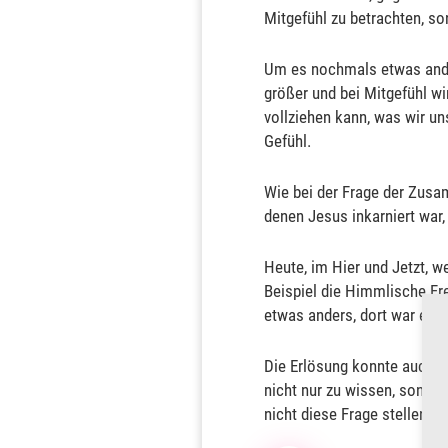
Mitgefühl zu betrachten, so
Um es nochmals etwas anders
größer und bei Mitgefühl wi
vollziehen kann, was wir un
Gefühl.
Wie bei der Frage der Zusam
denen Jesus inkarniert war,
Heute, im Hier und Jetzt, w
Beispiel die Himmlische Fr
etwas anders, dort war es 
Die Erlösung konnte auch nu
nicht nur zu wissen, sondern
nicht diese Frage stellen. (S