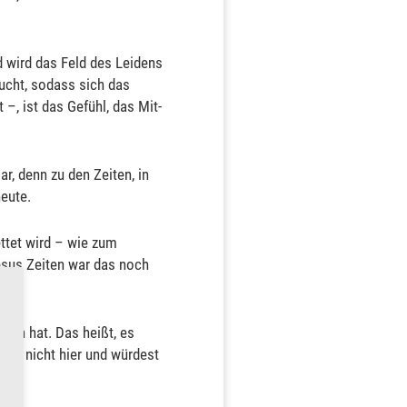
d wird das Feld des Leidens
aucht, sodass sich das
–, ist das Gefühl, das Mit-
r, denn zu den Zeiten, in
heute.
ettet wird – wie zum
esus Zeiten war das noch
gen hat. Das heißt, es
etzt nicht hier und würdest