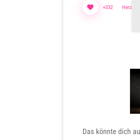
+332
Herzen f
Das könnte dich au