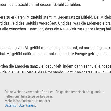
ndern es tatsächlich mit diesem Gefühl zu fühlen.
 zu erklären: Mitgefühl steht im Gegensatz zu Mitleid. Bei Mitlei
rd das Feld des Gefühls vergrößert. Und das, was die Erdenergie br
s alle wünschen – nämlich, dass die Neue Zeit zur Gänze Einzug hält 
menhang von Mitgefühl mit Jesus gemeint ist, ist mir nicht ganz kla
 hat Mitgefühl natürlich noch mal eine andere Energie getragen als 
erden die Energien ganz viel gebündelt, indem darin sehr viel eingeb
eude, die
Eleua-Energie
, das Prosonodo-Licht,
Ana
’Anaraa usw. Zu J
mehr die Erlösung.
r stattfinden, wenn man dieses Fühlen für Gottes Sohn in sich getra
Diese Website verwendet Cookies. Einige sind technisch nötig, andere
 es tatsächlich zu fühlen. Doch du hast es gefühlt, sonst wärst du j
helfen uns, Inhalte zu verbessern.
Mehr Infos findest du in unserer
angitar lächelt.)
Datenschutzerklärung
.