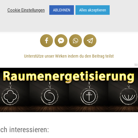
reuen auch uns
Cookie Einstellungen
ABLEHNEN
Alles akzeptieren
VERKÜNDE UND TEILE
Unterstütze unser Wirken indem du den Beitrag teilst
W
ch interessieren: