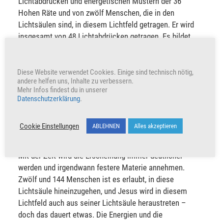
Lichtabdrücken und energetischen Mustern der 36
Hohen Räte und von zwölf Menschen, die in den
Lichtsäulen sind, in diesem Lichtfeld getragen. Er wird
insgesamt von 48 Lichtabdrücken getragen. Es bildet
eine Lichtsäule, auf der der entzündete Kristall von
Mona’Oha oben aufliegt. In dieser Lichtsäule wird sich
auch Jesus wieder zeigen.
Diese Website verwendet Cookies. Einige sind technisch nötig,
andere helfen uns, Inhalte zu verbessern.
Mehr Infos findest du in unserer
Es wird nicht so sein, dass Jesus erscheint, aus seiner
Datenschutzerklärung
.
Lichtsäule heraustritt und die Menschen besucht. Erst
einmal wird Jesus dort als Lichterscheinung
Cookie Einstellungen
ABLEHNEN
Alles akzeptieren
wahrgenommen werden. Die Menschen werden sich auf
den Weg machen, um zu dieser Erscheinung zu pilgern.
Mit der Zeit wird die Erscheinung immer deutlicher
werden und irgendwann festere Materie annehmen.
Zwölf und 144 Menschen ist es erlaubt, in diese
Lichtsäule hineinzugehen, und Jesus wird in diesem
Lichtfeld auch aus seiner Lichtsäule heraustreten –
doch das dauert etwas. Die Energien und die