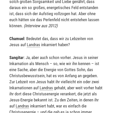
solch großen Sorgsamkeit und Liebe genährt, dass
daraus ein so großes, energetisches Feld entstanden
ist, dass sich der Aufstieg vollzogen hat. Aber ohne
euch hätten sie das Perlenfeld nicht entstehen lassen
können.
(Interview aus 2012)
Chamuel
: Bedeutet das, dass wir zu Lebzeiten von
Jesus auf
Landras
inkarniert haben?
Sangitar
: Ja, aber auch schon vorher. Jesus in seiner
Inkarnation als Mensch – so, wie wir ihn kennen – ist
eine Sache, aber die Energie von Gottes Sohn, das
Christusbewusstsein, hat es von Anfang an gegeben.
Zur Lebzeit von Jesus habt ihr vielleicht ein oder zwei
Inkarnationen auf
Landras
gehabt, aber weit vorher habt
ihr dort diese Christusenergie verankert, die jetzt als
Jesus-Energie bekannt ist. Zu den Zeiten, in denen ihr
auf
Landras
inkarniert habt, war es einfach die
Christusenergie – und die gab es ja schon immer.