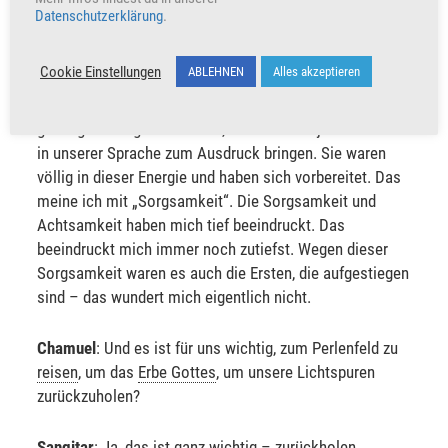
Datenschutzerklärung
.
Chamuel
: War das wie beispielsweise bei uns die Reise
nach Mekka?
Cookie Einstellungen
ABLEHNEN
Alles akzeptieren
Sangitar
: Ja. Sie haben auf dem Weg dorthin schon
gesungen und gebetet. Also, ich kann das ja immer nur
in unserer Sprache zum Ausdruck bringen. Sie waren
völlig in dieser Energie und haben sich vorbereitet. Das
meine ich mit „Sorgsamkeit“. Die Sorgsamkeit und
Achtsamkeit haben mich tief beeindruckt. Das
beeindruckt mich immer noch zutiefst. Wegen dieser
Sorgsamkeit waren es auch die Ersten, die aufgestiegen
sind – das wundert mich eigentlich nicht.
Chamuel
: Und es ist für uns wichtig, zum Perlenfeld zu
reisen
, um das
Erbe Gottes
, um unsere Lichtspuren
zurückzuholen?
Sangitar
: Ja, das ist ganz wichtig – zurückholen,