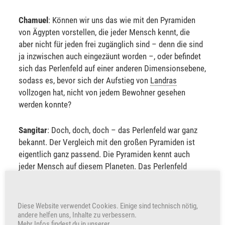
Chamuel
: Können wir uns das wie mit den Pyramiden
von Ägypten vorstellen, die jeder Mensch kennt, die
aber nicht für jeden frei zugänglich sind – denn die sind
ja inzwischen auch eingezäunt worden –, oder befindet
sich das Perlenfeld auf einer anderen Dimensionsebene,
sodass es, bevor sich der Aufstieg von
Landras
vollzogen hat, nicht von jedem Bewohner gesehen
werden konnte?
Sangitar
: Doch, doch, doch – das Perlenfeld war ganz
bekannt. Der Vergleich mit den großen Pyramiden ist
eigentlich ganz passend. Die Pyramiden kennt auch
jeder Mensch auf diesem Planeten. Das Perlenfeld
kannte auch vor dem Aufstieg schon jeder Bewohner
auf
Landras
. In unseren Worten gesprochen, gab es da
ganze Völkerwanderungen, die sich zum Perlenfeld
Diese Website verwendet Cookies. Einige sind technisch nötig,
aufgemacht haben.
andere helfen uns, Inhalte zu verbessern.
Mehr Infos findest du in unserer