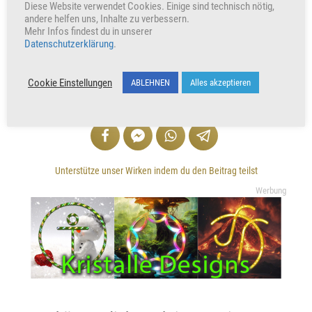
Hier geht's zum Buch
Diese Website verwendet Cookies. Einige sind technisch nötig,
andere helfen uns, Inhalte zu verbessern.
Mehr zur Na'Naam-Energie
Mehr Infos findest du in unserer
Datenschutzerklärung
.
+347
Herzen freuen auch uns
Cookie Einstellungen
ABLEHNEN
Alles akzeptieren
VERKÜNDE UND TEILE
Unterstütze unser Wirken indem du den Beitrag teilst
Werbung